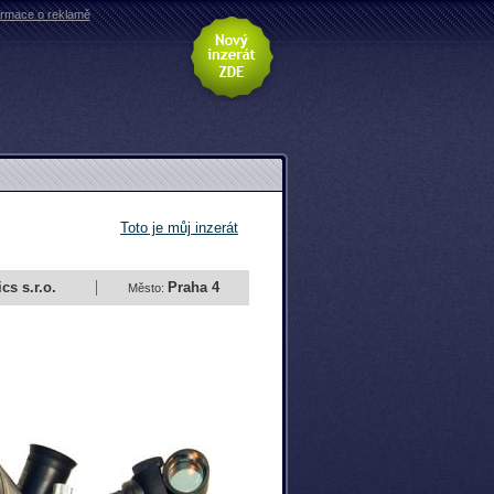
ormace o reklamě
Toto je můj inzerát
s s.r.o.
Praha 4
Město: