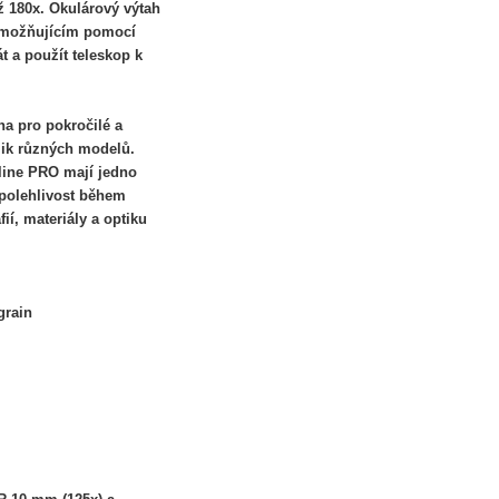
ž 180x. Okulárový výtah
umožňujícím pomocí
t a použít teleskop k
a pro pokročilé a
lik různých modelů.
ine PRO mají jedno
spolehlivost během
ií, materiály a optiku
grain