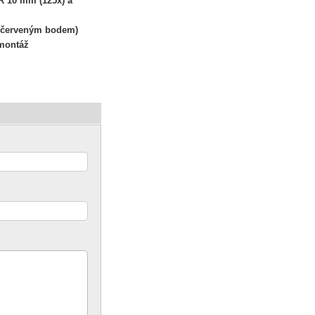
R 10 mm (125x) a
s červeným bodem)
montáž