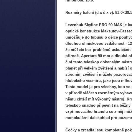
Hmotnost: 10.0.
Rozměry balení (d x š x v): 83.0×39.
Levenhuk Skyline PRO 90 MAK je kat
optické konstrukce Maksutov-Casseg
umožňuje do tubusu o délce pouhýc
dlouhou ohniskovou vzdálenost - 1
že můžete bez problémů uskutečnit
přírodě. Apertura 90 mm a dlouhá o
činí tento teleskop dokonalým nást
planet při velkém zvětšení a nabízí o
středním zvětšení můžete pozorovat
hlubokého vesmíru, jako jsou mlho
Tento model je pro všechny, kdo se 
v přírodě vláčet s rozměrným vybave
němu chtějí mít výkonný nástroj. Kr
teleskop snadno připevnit na běžný 
vzpřimovacího hranolu se z něj můž
monokulární dalekohled pro pozemn
Čočky a zrcadla jsou kompletně po