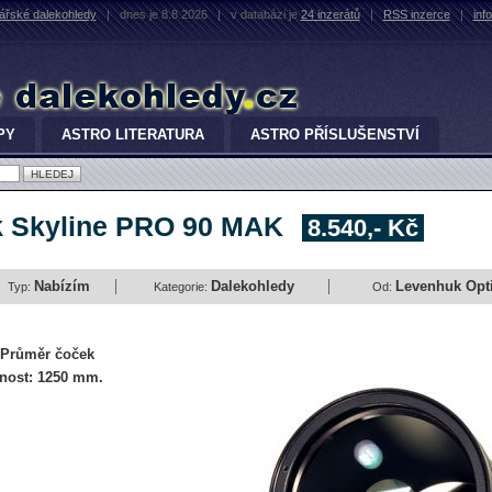
řské dalekohledy
|
dnes je 8.8.2026
|
v databázi je
24 inzerátů
|
RSS inzerce
|
inf
PY
ASTRO LITERATURA
ASTRO PŘÍSLUŠENSTVÍ
k Skyline PRO 90 MAK
8.540,- Kč
Nabízím
Dalekohledy
Levenhuk Optic
Typ:
Kategorie:
Od:
 Průměr čoček
enost: 1250 mm.