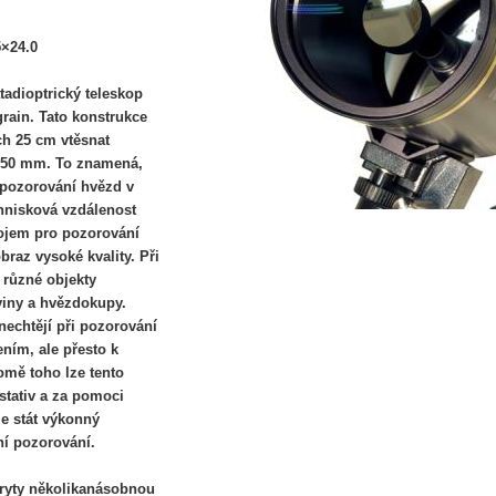
5×24.0
adioptrický teleskop
rain. Tato konstrukce
h 25 cm vtěsnat
250 mm. To znamená,
 pozorování hvězd v
hnisková vzdálenost
rojem pro pozorování
braz vysoké kvality. Při
 různé objekty
viny a hvězdokupy.
nechtějí při pozorování
ním, ale přesto k
omě toho lze tento
stativ a za pomoci
e stát výkonný
í pozorování.
kryty několikanásobnou