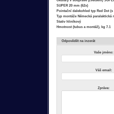
Okuláry v soupravě (zvětšení) SUPE
SUPER 20 mm (62x)
Pointační dalekohled typ Red Dot (
Typ montáže Německá paralaktická 
Stativ hliníkový
Hmotnost (tubus a montáž), kg 7.1
Odpovědět na inzerát
Vaše jméno:
Váš email:
Zpráva: