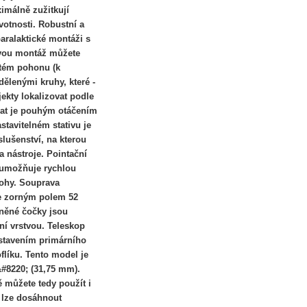
ximálně zužitkují
ivotnosti. Robustní a
paralaktické montáži s
svou montáž můžete
stém pohonu (k
ělenými kruhy, které -
ekty lokalizovat podle
vat je pouhým otáčením
stavitelném stativu je
slušenství, na kterou
a nástroje. Pointační
umožňuje rychlou
lohy. Souprava
e zorným polem 52
eněné čočky jsou
ní vrstvou. Teleskop
astavením primárního
flíku. Tento model je
#8220; (31,75 mm).
 můžete tedy použít i
 lze dosáhnout