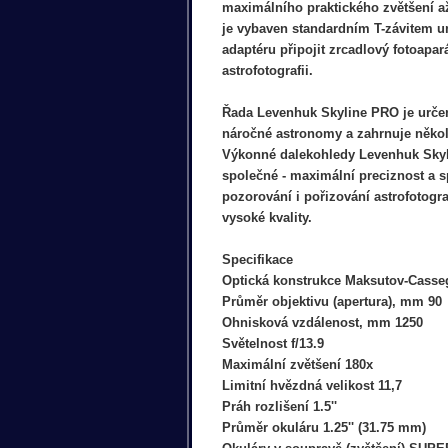
maximálního praktického zvětšení a
je vybaven standardním T-závitem 
adaptéru připojit zrcadlový fotoapará
astrofotografii.
Řada Levenhuk Skyline PRO je určen
náročné astronomy a zahrnuje něko
Výkonné dalekohledy Levenhuk Skyl
společné - maximální preciznost a 
pozorování i pořizování astrofotograf
vysoké kvality.
Specifikace
Optická konstrukce Maksutov-Casse
Průměr objektivu (apertura), mm 90
Ohnisková vzdálenost, mm 1250
Světelnost f/13.9
Maximální zvětšení 180x
Limitní hvězdná velikost 11,7
Práh rozlišení 1.5''
Průměr okuláru 1.25'' (31.75 mm)