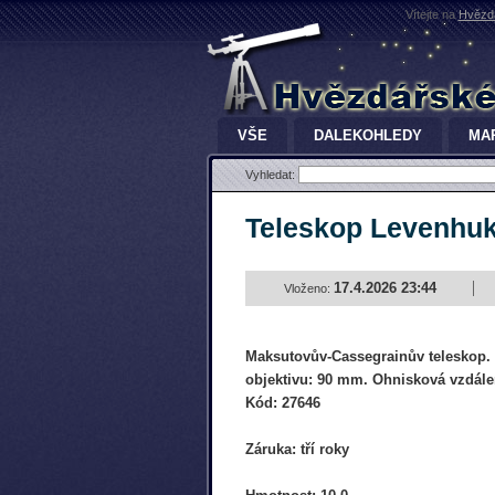
Vítejte na
Hvězdá
VŠE
DALEKOHLEDY
MA
Vyhledat:
Teleskop Levenhu
17.4.2026 23:44
Vloženo:
Maksutovův-Cassegrainův teleskop.
objektivu: 90 mm. Ohnisková vzdál
Kód: 27646
Záruka: tří roky