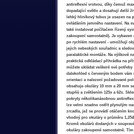
antireflexní vrstvou, díky čemuž ma
dopadající světlo a dosahují delší ž
lehký hliníkový tubus je usazen na 
ovládáním jemného nastavení. Na 
také instalovat počítačem řízený sy
zakoupení samostatně). Je vybaven d
po rychlém nastavení - umožňují obj
jejich nebeských souřadnic a sledo
paralaktické montáže. Na výškově na
praktická odkládací přihrádka na pří
můžete ukládat veškeré své potřeby 
dalekohled s červeným bodem vám 
orientaci a nalezení požadované po
obsahuje okuláry 10 mm a 20 mm s
stupňů a zvětšením 125x a 62x. Skl
pokryty několikanásobnou antireflex
lze velmi snadno ostřit plynulým n
zrcadla, jež se provádí otáčením kno
vhodný pro okuláry o průměru 1,25&
Kromě okulárů dodaných v soupravě
okuláry zakoupené samostatně. Tím