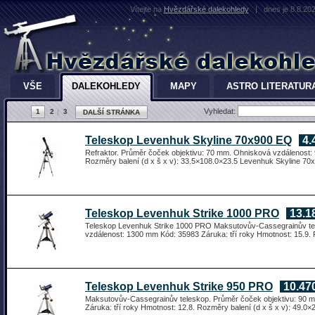
Vítejte na
Hvězdářské dalekohledy
|
dnes je 8.8.20
VŠE
DALEKOHLEDY
MAPY
ASTRO LITERATUR
Vyhledat:
1
2
3
DALŠÍ STRÁNKA
Teleskop Levenhuk Skyline 70x900 EQ
4.
Refraktor. Průměr čoček objektivu: 70 mm. Ohnisková vzdálenost: 
Rozměry balení (d x š x v): 33.5×108.0×23.5 Levenhuk Skyline 70x9
Teleskop Levenhuk Strike 1000 PRO
13.1
Teleskop Levenhuk Strike 1000 PRO Maksutovův-Cassegrainův tel
vzdálenost: 1300 mm Kód: 35983 Záruka: tří roky Hmotnost: 15.9. 
Teleskop Levenhuk Strike 950 PRO
10.47
Maksutovův-Cassegrainův teleskop. Průměr čoček objektivu: 90 
Záruka: tří roky Hmotnost: 12.8. Rozměry balení (d x š x v): 49.0