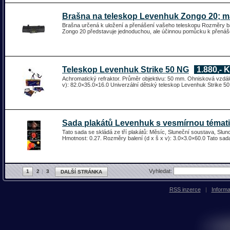
Brašna na teleskop Levenhuk Zongo 20; ma
Brašna určená k uložení a přenášení vašeho teleskopu Rozměry ba
Zongo 20 představuje jednoduchou, ale účinnou pomůcku k přená
Teleskop Levenhuk Strike 50 NG
1.880,- 
Achromatický refraktor. Průměr objektivu: 50 mm. Ohnisková vzdál
v): 82.0×35.0×16.0 Univerzální dětský teleskop Levenhuk Strike 5
Sada plakátů Levenhuk s vesmírnou témat
Tato sada se skládá ze tří plakátů: Měsíc, Sluneční soustava, Slun
Hmotnost: 0.27. Rozměry balení (d x š x v): 3.0×3.0×60.0 Tato sada
Vyhledat:
1
2
3
DALŠÍ STRÁNKA
RSS inzerce
|
Inform