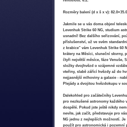
Hmotnost: 6.2.
Rozměry balení (d x š x v): 82.0×35.
Jakmile se u vás doma objeví telesk
Levenhuk Strike 60 NG, studium ast
usnadní! Bez dalšího seřizování, p
příslušenství, už ve svém standard
z krabice" vám Levenhuk Strike 60 
krátery na Měsíci, sluneční skvrny, 
čtyři největší měsíce, fáze Venuše, 
složky dvojhvězd o vzájemné vzdále
vteřiny, slabě zářící hvězdy až do hv
nejjasnější mlhoviny a galaxie - na
Plejády a dvojitou hvězdokupu v so
Dalekohled pro začátečníky Levenhu
pro nezkušené astronomy každého v
dospělé. Pokud jste ještě nikdy nemě
nevíte, jak začít, představuje pro vá
NG jednu z nejlepších možností. Je u
použít pro astronomická i pozemní