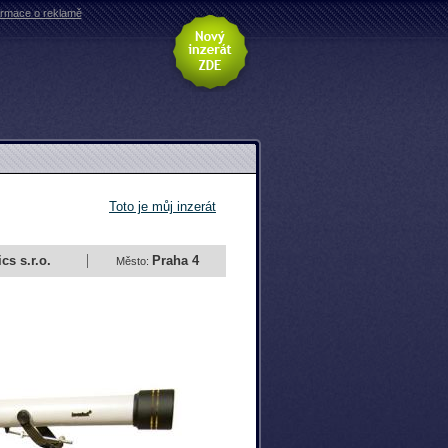
ormace o reklamě
Toto je můj inzerát
s s.r.o.
Praha 4
Město: