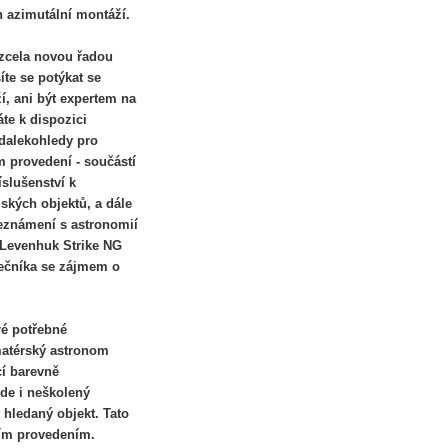
n azimutální montáží.
zcela novou řadou
te se potýkat se
, ani být expertem na
áte k dispozici
 dalekohledy pro
m provedení - součástí
íslušenství k
kých objektů, a dále
seznámení s astronomií
e Levenhuk Strike NG
tečníka se zájmem o
ré potřebné
matérský astronom
í barevně
ude i neškolený
 hledaný objekt. Tato
ním provedením.