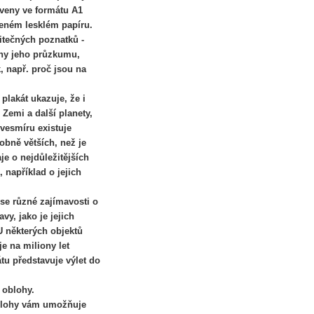
oveny ve formátu A1
ženém lesklém papíru.
itečných poznatků -
iny jeho průzkumu,
, např. proč jsou na
plakát ukazuje, že i
 Zemi a další planety,
esmíru existuje
obně větších, než je
je o nejdůležitějších
 například o jejich
 se různé zajímavosti o
vy, jako je jejich
 U některých objektů
e na miliony let
tu představuje výlet do
 oblohy.
blohy vám umožňuje