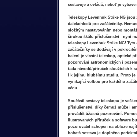
sestavuje a ovládá, neboť je vybave
Teleskopy Levenhuk Strike NG jsou 
dalekohledů pro začátečníky. Nemusí
složitým nastavováním nebo montáží
širokou škálu příslušenství - nyní m
teleskopy Levenhuk Strike NG! Tyto
začátečníky se dodávají v pokročilé
balení je vlastní teleskop, optické př
pozorování astronomických i pozems
řada návodů/příruček sloužících k 
i k jejímu hlubšímu studiu. Proto j
vynikající volbou pro každého začá
vědu.
Součástí sestavy teleskopu je veške
příslušenství, díky čemuž může i a
provádět úžasná pozorování. Pomoc
ilustrovaných příruček a software b
pozorovatel schopen na obloze najít
bohatá sestava je doplněna perfekt