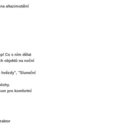
na altazimutální
op! Co s ním dělat
ích objektů na noční
é hvězdy", "Sluneční
blohy.
rium pro komfortní
raktor