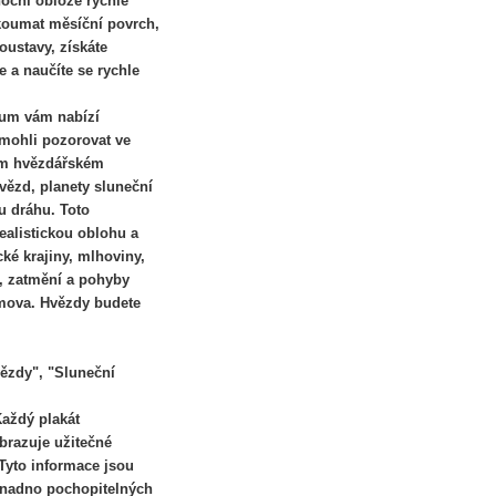
noční obloze rychle
zkoumat měsíční povrch,
oustavy, získáte
e a naučíte se rychle
ium vám nabízí
 mohli pozorovat ve
ém hvězdářském
vězd, planety sluneční
u dráhu. Toto
ealistickou oblohu a
é krajiny, mlhoviny,
e, zatmění a pohyby
omova. Hvězdy budete
vězdy", "Sluneční
Každý plakát
brazuje užitečné
Tyto informace jsou
snadno pochopitelných