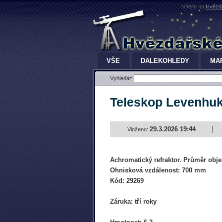
Vítejte na
Hvězdá
VŠE
DALEKOHLEDY
MA
Vyhledat:
Teleskop Levenhuk
29.3.2026 19:44
Vloženo:
Achromatický refraktor. Průměr obje
Ohnisková vzdálenost: 700 mm
Kód: 29269
Záruka: tří roky