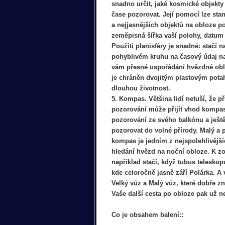
snadno určit, jaké kosmické objekty
čase pozorovat. Její pomocí lze sta
a nejjasnějších objektů na obloze p
zeměpisná šířka vaší polohy, datum
Použití planisféry je snadné: stačí 
pohyblivém kruhu na časový údaj n
vám přesné uspořádání hvězdné oblo
je chráněn dvojitým plastovým potah
dlouhou životnost.
5. Kompas. Většina lidí netuší, že 
pozorování může přijít vhod kompas.
pozorování ze svého balkónu a ještě 
pozorovat do volné přírody. Malý a 
kompas je jedním z nejspolehlivějš
hledání hvězd na noční obloze. K zo
například stačí, když tubus teleskop
kde celoročně jasně září Polárka. A 
Velký vůz a Malý vůz, které dobře zn
Vaše další cesta po obloze pak už ne
Co je obsahem balení::