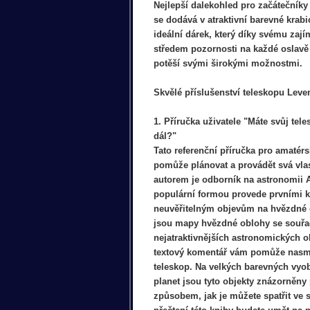
Nejlepší dalekohled pro začátečníky
se dodává v atraktivní barevné krabic
ideální dárek, který díky svému za
středem pozornosti na každé oslavě
potěší svými širokými možnostmi.
Skvělé příslušenství teleskopu Leve
1. Příručka uživatele "Máte svůj tel
dál?"
Tato referenční příručka pro amaté
pomůže plánovat a provádět svá vla
autorem je odborník na astronomii A
populární formou provede prvními k
neuvěřitelným objevům na hvězdné 
jsou mapy hvězdné oblohy se souř
nejatraktivnějších astronomických 
textový komentář vám pomůže nasmě
teleskop. Na velkých barevných vyo
planet jsou tyto objekty znázorněny
způsobem, jak je můžete spatřit ve 