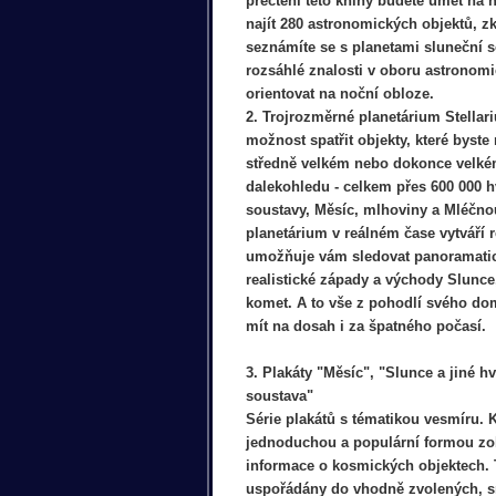
přečtení této knihy budete umět na 
najít 280 astronomických objektů, 
seznámíte se s planetami sluneční s
rozsáhlé znalosti v oboru astronomi
orientovat na noční obloze.
2. Trojrozměrné planetárium Stellar
možnost spatřit objekty, které byste
středně velkém nebo dokonce velk
dalekohledu - celkem přes 600 000 h
soustavy, Měsíc, mlhoviny a Mléčno
planetárium v reálném čase vytváří r
umožňuje vám sledovat panoramatick
realistické západy a východy Slunc
komet. A to vše z pohodlí svého d
mít na dosah i za špatného počasí.
3. Plakáty "Měsíc", "Slunce a jiné h
soustava"
Série plakátů s tématikou vesmíru. 
jednoduchou a populární formou zo
informace o kosmických objektech. 
uspořádány do vhodně zvolených, 