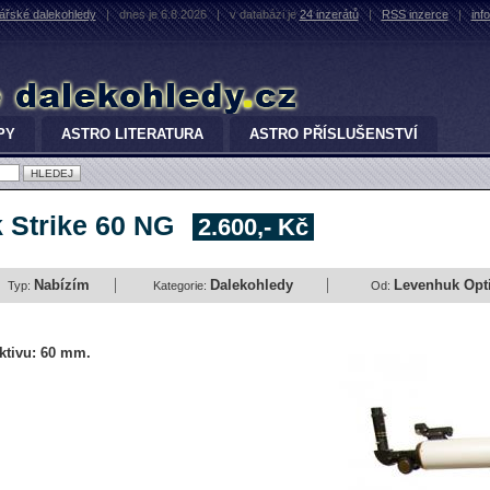
řské dalekohledy
|
dnes je 6.8.2026
|
v databázi je
24 inzerátů
|
RSS inzerce
|
inf
PY
ASTRO LITERATURA
ASTRO PŘÍSLUŠENSTVÍ
 Strike 60 NG
2.600,- Kč
Nabízím
Dalekohledy
Levenhuk Optic
Typ:
Kategorie:
Od:
ktivu: 60 mm.