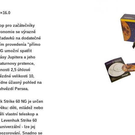
0×16.0
op pro začátečníky
ronomie se výrazně
ožadavků na dodatečné
ním provedenía "přímo
NG umožní spatřit
pásy Jupitera a jeho
Saturnovy prstence,
nosti 2,5 úhlové
ězdné velikosti 10,
bídne úžasný pohled na
uhvězdí Persea.
k Strike 60 NG je určen
ěku: děti, mládež nebo
li vlastní teleskop a
s Levenhuk Strike 60
niverzální - lze jej
 pozorování. Snadno se