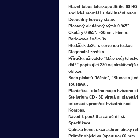
Hlavní tubus teleskopu Strike 60 NG 
anglické montáži s deklinační osou
Dvoudílný kovový stativ.
Plastový okulárový výtah 0,965''.
Okuláry 0,965'': F20mm, F6mm.
Barlowova čočka 3x.
Hledáček 3x20, s červenou tečkou
Diagonální zrcátko.
Příručka uživatele "Máte svůj telesk
dál?" popisující 280 nejatraktivnějš
obloze.
Sada plakátů "Měsíc", "Slunce a jin
soustava".
Planisféra - otočná mapa hvězdné o
Stellarium CD - 3D virtuální planetá
orientaci uprostřed hvězdné noci.
Kompas.
Návod k použití a záruční list.
Specifikace
Optická konstrukce achromatický ref
Průměr objektivu (apertura) 60 mm