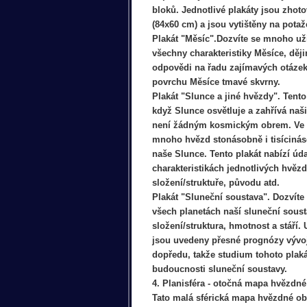
bloků. Jednotlivé plakáty jsou zhot
(84x60 cm) a jsou vytištěny na pota
Plakát "Měsíc".Dozvíte se mnoho už
všechny charakteristiky Měsíce, děj
odpovědi na řadu zajímavých otázek
povrchu Měsíce tmavé skvrny.
Plakát "Slunce a jiné hvězdy". Tento 
když Slunce osvětluje a zahřívá naši
není žádným kosmickým obrem. Ve v
mnoho hvězd stonásobně i tisícinás
naše Slunce. Tento plakát nabízí úda
charakteristikách jednotlivých hvězd,
složení/struktuře, původu atd.
Plakát "Sluneční soustava". Dozvíte
všech planetách naší sluneční sousta
složení/struktura, hmotnost a stáří.
jsou uvedeny přesné prognózy vývoj
dopředu, takže studium tohoto plaká
budoucnosti sluneční soustavy.
4. Planisféra - otočná mapa hvězdné
Tato malá sférická mapa hvězdné o