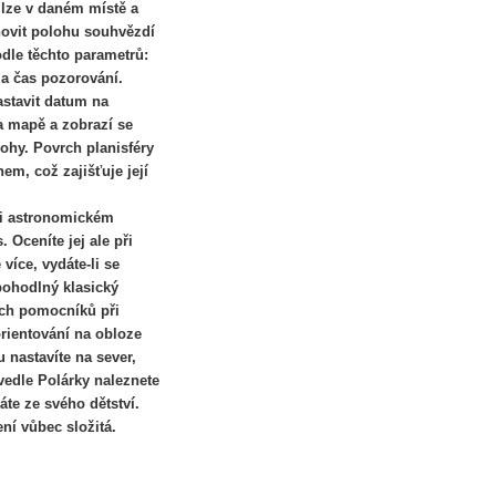
 lze v daném místě a
novit polohu souhvězdí
odle těchto parametrů:
 a čas pozorování.
nastavit datum na
a mapě a zobrazí se
hy. Povrch planisféry
em, což zajišťuje její
při astronomickém
 Oceníte jej ale při
více, vydáte-li se
pohodlný klasický
ích pomocníků při
rientování na obloze
u nastavíte na sever,
vedle Polárky naleznete
áte ze svého dětství.
ní vůbec složitá.