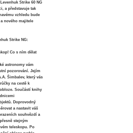
 Levenhuk Strike 60 NG
i, a představuje tak
jímavému vzhledu bude
 a nového majitele
nhuk Strike NG:
eskop! Co s ním dělat
rské astronomy vám
stní pozorování. Jejím
.A. Šimbalev, který vás
růčky na cestě k
obloze. Součástí knihy
adnicemi
objektů. Doprovodný
rovat a nastavit váš
brazeních souhvězdí a
 přesně stejným
svém teleskopu. Po