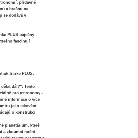
tronomií, přídavné
om) a brašnu na
p se dodává v
trike PLUS báječný
terého fascinují
enhuk Strike PLUS:
 dělat dál?". Tento
ciálně pro astronomy -
nné informace o více
smíru jako takovém,
údajů o konstrukci
né planetárium, které
í a zkoumat noční