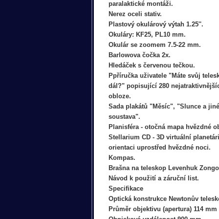
paralaktické montáži.
Nerez oceli stativ.
Plastový okulárový výtah 1.25''.
Okuláry: KF25, PL10 mm.
Okulár se zoomem 7.5-22 mm.
Barlowova čočka 2x.
Hledáček s červenou tečkou.
Ppříručka uživatele "Máte svůj teles
dál?" popisující 280 nejatraktivnějš
obloze.
Sada plakátů "Měsíc", "Slunce a jin
soustava".
Planisféra - otočná mapa hvězdné o
Stellarium CD - 3D virtuální planetá
orientaci uprostřed hvězdné noci.
Kompas.
Brašna na teleskop Levenhuk Zongo
Návod k použití a záruční list.
Specifikace
Optická konstrukce Newtonův teles
Průměr objektivu (apertura) 114 mm