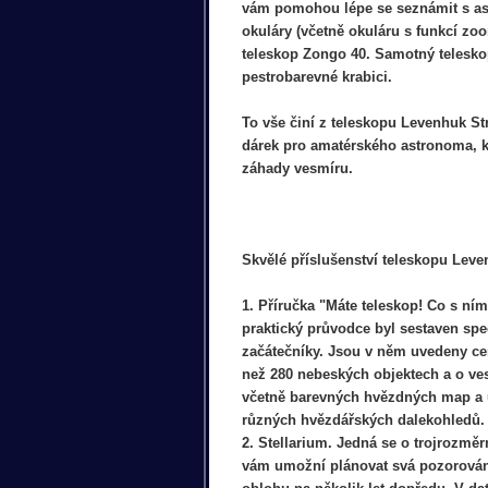
vám pomohou lépe se seznámit s as
okuláry (včetně okuláru s funkcí zo
teleskop Zongo 40. Samotný telesko
pestrobarevné krabici.
To vše činí z teleskopu Levenhuk S
dárek pro amatérského astronoma, k
záhady vesmíru.
Skvělé příslušenství teleskopu Lev
1. Příručka "Máte teleskop! Co s ním
praktický průvodce byl sestaven spe
začátečníky. Jsou v něm uvedeny ce
než 280 nebeských objektech a o ve
včetně barevných hvězdných map a 
různých hvězdářských dalekohledů.
2. Stellarium. Jedná se o trojrozměr
vám umožní plánovat svá pozorován