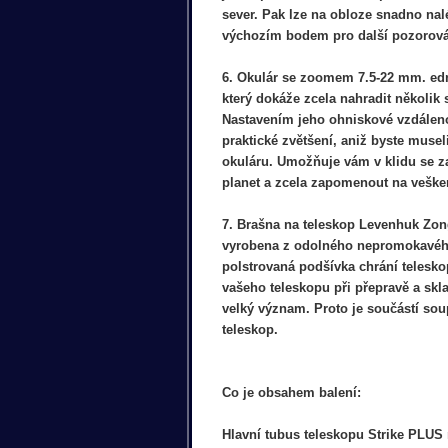
sever. Pak lze na obloze snadno nalé
výchozím bodem pro další pozorová
6. Okulár se zoomem 7.5-22 mm. edn
který dokáže zcela nahradit několik
Nastavením jeho ohniskové vzdáleno
praktické zvětšení, aniž byste muse
okuláru. Umožňuje vám v klidu se 
planet a zcela zapomenout na vešker
7. Brašna na teleskop Levenhuk Zon
vyrobena z odolného nepromokavého 
polstrovaná podšívka chrání telesko
vašeho teleskopu při přepravě a skl
velký význam. Proto je součástí sou
teleskop.
Co je obsahem balení:
Hlavní tubus teleskopu Strike PLUS