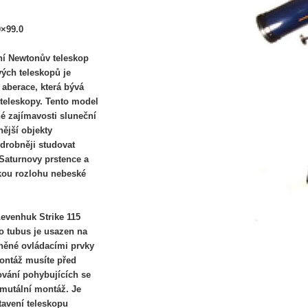
0×99.0
ní Newtonův teleskop
ých teleskopů je
aberace, která bývá
 teleskopy. Tento model
é zajímavosti sluneční
nější objekty
drobněji studovat
Saturnovy prstence a
kou rozlohu nebeské
evenhuk Strike 115
o tubus je usazen na
něné ovládacími prvky
ontáž musíte před
ování pohybujících se
imutální montáž. Je
tavení teleskopu