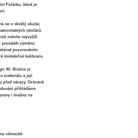
zt Polárku, která je
ní.
á se o skvělý okulár,
 samostatných okulárů.
sti měníte nejvyšší
li provádět výměnu
zabývat pozorováním
é dodatečné kalibrace.
go 40. Brašna je
materiálu a její
p před nárazy. Ochraně
adování přikládáme
pravy i brašna na
 na německé