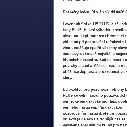
Hmotnost: 16.6.
Rozměry balení (d x š x v): 44.0×28.
Levenhuk Strike 115 PLUS je základ
řady PLUS. Hlavní výhodou zrcadlov
absolutní nepřítomnost chromatické 
viditelná při pozorování refrakčními
vám umožňuje spatřit všechny slavn
soustavy a zároveň největší a nejjas
hlubokého vesmíru. Budete moci po
povrchy planet a Měsíce i nádherné 
oběžnice Jupitera a prozkoumat vel
sféry.
Dalekohled pro pozorování oblohy L
PLUS se velmi snadno používá. Jeh
německé paralaktické montáži, dopl
jemného nastavení. Paralaktickou m
pozorováním nastavit, ale při pozor
objektů je daleko užitečnější než az
vybavena speciálními kruhy pro nas