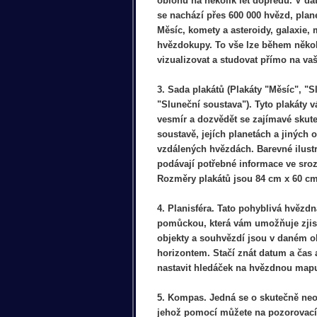
oblohu na několik let dopředu. V d
se nachází přes 600 000 hvězd, plan
Měsíc, komety a asteroidy, galaxie,
hvězdokupy. To vše lze během něko
vizualizovat a studovat přímo na va
3. Sada plakátů (Plakáty "Měsíc", "S
"Sluneční soustava"). Tyto plakát
vesmír a dozvědět se zajímavé skute
soustavě, jejích planetách a jiných 
vzdálených hvězdách. Barevné ilust
podávají potřebné informace ve sro
Rozměry plakátů jsou 84 cm x 60 cm
4. Planisféra. Tato pohyblivá hvězd
pomůckou, která vám umožňuje zjist
objekty a souhvězdí jsou v daném o
horizontem. Stačí znát datum a čas
nastavit hledáček na hvězdnou map
5. Kompas. Jedná se o skutečně neoc
jehož pomocí můžete na pozorovacím