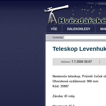
Vítejte na
Hvězdá
VŠE
DALEKOHLEDY
MA
Vyhledat:
Teleskop Levenhuk
7.7.2026 02:07
Vloženo:
Newtonův teleskop. Průměr čoček ob
Ohnisková vzdálenost: 900 mm
Kód: 35987
Záruka: tří roky