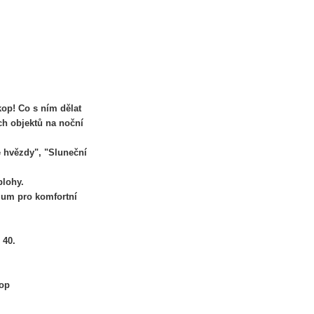
kop! Co s ním dělat
ích objektů na noční
é hvězdy", "Sluneční
blohy.
rium pro komfortní
 40.
kop