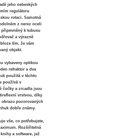
ladě jeho nebeských
ním regulátoru
skou rotaci. Samotná
odolném z nerez oceli
, připevněný k tubusu
měřovač a výrazně
bloze tím, že vám
vaný objekt.
ou vybaveny optikou
eden refraktor a dva
uk použitá v těchto
e používá v
é čočky a zrcadla jsou
reflexní vrstvou, díky
o obrazu pozorovaných
enhuk dobře známy.
uje vše, co potřebujete,
maximum. Rozšiřitelná
knihy a software, jež