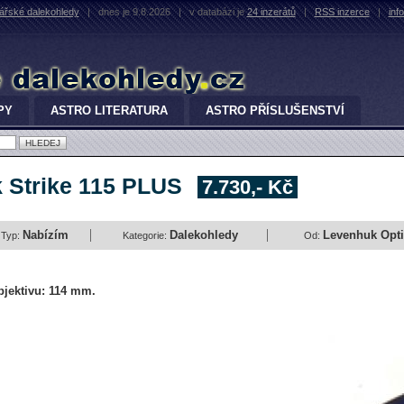
řské dalekohledy
|
dnes je 9.8.2026
|
v databázi je
24 inzerátů
|
RSS inzerce
|
inf
PY
ASTRO LITERATURA
ASTRO PŘÍSLUŠENSTVÍ
 Strike 115 PLUS
7.730,- Kč
Nabízím
Dalekohledy
Levenhuk Optic
Typ:
Kategorie:
Od:
jektivu: 114 mm.