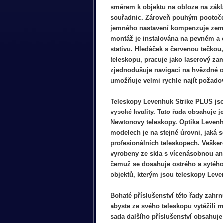
směrem k objektu na obloze na zák
souřadnic. Zároveň pouhým pootoče
jemného nastavení kompenzuje zem
montáž je instalována na pevném a 
stativu. Hledáček s červenou tečkou
teleskopu, pracuje jako laserový za
zjednodušuje navigaci na hvězdné o
umožňuje velmi rychle najít požado
Teleskopy Levenhuk Strike PLUS js
vysoké kvality. Tato řada obsahuje j
Newtonovy teleskopy. Optika Levenh
modelech je na stejné úrovni, jaká s
profesionálních teleskopech. Vešker
vyrobeny ze skla s vícenásobnou anti
čemuž se dosahuje ostrého a sytéh
objektů, kterým jsou teleskopy Lev
Bohaté příslušenství této řady zahrn
abyste ze svého teleskopu vytěžili 
sada dalšího příslušenství obsahuje 