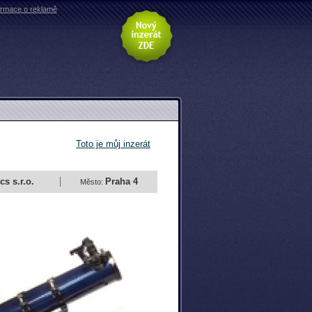
ormace o reklamě
Toto je můj inzerát
s s.r.o.
Praha 4
Město: