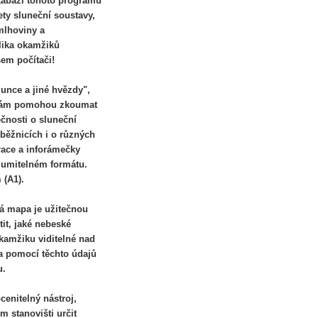
atabázi tohoto programu
ety sluneční soustavy,
 mlhoviny a
lika okamžiků
šem počítači!
lunce a jiné hvězdy",
y vám pomohou zkoumat
čnosti o sluneční
oběžnicích i o různých
race a inforámečky
zumitelném formátu.
 (A1).
ná mapa je užitečnou
it, jaké nebeské
kamžiku viditelné nad
 a pomocí těchto údajů
u.
enitelný nástroj,
 stanovišti určit