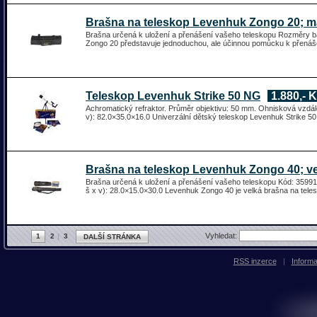
Brašna na teleskop Levenhuk Zongo 20; ma
Brašna určená k uložení a přenášení vašeho teleskopu Rozměry ba
Zongo 20 představuje jednoduchou, ale účinnou pomůcku k přená
Teleskop Levenhuk Strike 50 NG
1.880,- 
Achromatický refraktor. Průměr objektivu: 50 mm. Ohnisková vzdál
v): 82.0×35.0×16.0 Univerzální dětský teleskop Levenhuk Strike 5
Brašna na teleskop Levenhuk Zongo 40; ve
Brašna určená k uložení a přenášení vašeho teleskopu Kód: 35991
š x v): 28.0×15.0×30.0 Levenhuk Zongo 40 je velká brašna na telesk
Vyhledat:
1
2
3
DALŠÍ STRÁNKA
RSS inzerce
|
Inform