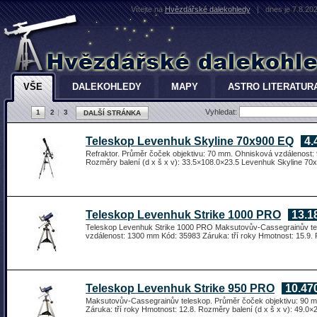
Vítejte na
Hvězdářské dalekohledy
|
dnes je 7.8.20
VŠE
DALEKOHLEDY
MAPY
ASTRO LITERATUR
Vyhledat:
1
2
3
DALŠÍ STRÁNKA
Teleskop Levenhuk Skyline 70x900 EQ
4.
Refraktor. Průměr čoček objektivu: 70 mm. Ohnisková vzdálenost: 
Rozměry balení (d x š x v): 33.5×108.0×23.5 Levenhuk Skyline 70x9
Teleskop Levenhuk Strike 1000 PRO
13.1
Teleskop Levenhuk Strike 1000 PRO Maksutovův-Cassegrainův tel
vzdálenost: 1300 mm Kód: 35983 Záruka: tří roky Hmotnost: 15.9. 
Teleskop Levenhuk Strike 950 PRO
10.47
Maksutovův-Cassegrainův teleskop. Průměr čoček objektivu: 90 
Záruka: tří roky Hmotnost: 12.8. Rozměry balení (d x š x v): 49.0